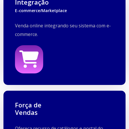
Integração
E-commerce/Marketplace
Anymarket
Venda online integrando seu sistema com e-
Bling
commerce.
Connect Parts
Irroba
Plugg To
Prestashop
Shoppub
Tribox
Vtex
Força de
Vendas
Catálogo + Pedidos
Ofereça recurso de catálogos e portal do